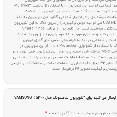
سامسونگ 32T5300 دارای سیستم صوتی 2 کاناله است که شامل 2 بلندگوی 5 واتی می باشد و در مجموع 10 وات صدا را در اختیار شما قرار می دهد. شما می توانید این تلویزیون را با استفاده از قابلیت Multiroom
ره مند شوید. سامسونگ کیفیت صدای این تلویزیون را به کمک
ورت کلی افزایش می دهد. تلویزیون اسمارت سامسونگ 32T5300 دارای سیستم عامل Tizen 5.5 می باشد و امکانات هوشمندی را در اختیار شما می گذارد. این تلویزیون به کمک
قابلیت Remote Access به کامپیوتر راه دور متصل می شود و شما می توانید کار های کامپیوتری خود را از طریق آن انجام دهید. به کمک قابلیت USB HID می توانید موس و کیبورد را از طریق USB به این تلویزیون
وصل کنید و از آن ها برای انجام کارهایتان استفاده کنید. این محصول از ریموت کنترل معمولی مدل TM1240A برخوردار بوده و متاسفانه فاقد ریموت کنترل هوشمند است. این تلویزیون از برنامه SmartThings
 تلویزیون را کنترل کنید. شما می توانید موبایل اندرویدی و iOS خود را به این تلویزیون متصل کنید و محتوای مورد علاقه خود را روی تلویزیون به اشتراک
ید صفحه موبایل خود را روی صفحه نمایش بزرگ تلویزیون منتقل و مشاهده کنید. این محصول از برنامه Gallery برخوردار است و شما می توانید به فیلم ها و عکس های گالری موبایل
سامسونگ خود دسترسی داشته باشید. با استفاده از مرورگر وب (Web Browser) می توانید از طریق این تلویزیون به وب گردی بپردازید. سامسونگ با استفاده از تکنولوژی Triple Protection از این تلویزیون در
مقابل عوامل آسیب زننده ای مانند رطوبت، نوسانات برق و رعد و برق محافظت می کند. تلویزیون 2020 سامسونگ 32T5300 با استفاده از زبان طراحی Mold ساخته شده است. پایه های این تلویزیون خطی بوده و در
یون نسبتا زیاد است، اما قابلیت نصب روی دیوار را دارد و شما می
توانید به کمک یک پایه دیواری به راحتی آن را روی دیوار نصب کنید. در این صفحه می توانید نسبت به مشاهده قیمت و خرید تلویزیون سامسونگ سایز 32 اینچ با قیمت ارزان، ضمانت اصالت و سلامت کالا و گارانتی
اولین نفری باشید که دیدگاهی را ارسال می کنید برای “تلویزیون سامسونگ مدل SAMSUNG T5300
*
شد.
بخش‌های موردنیاز علامت‌گذاری شده‌اند