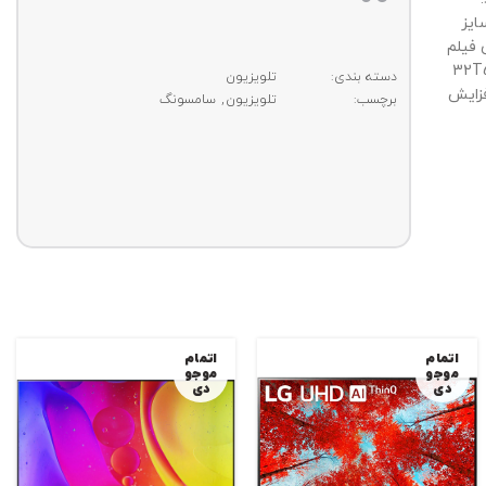
لاف سایز
ماشای فیلم
باشد. تلویزیون HD سامسونگ 32T5300
دسته بندی:
تلویزیون
ا افزایش
برچسب:
تلویزیون
,
سامسونگ
اتمام
اتمام
موجو
موجو
دی
دی