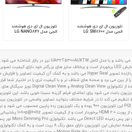
تلوزیون ال ای دی هوشمند
تلوزیون ال ای دی هوشمند
الجی مدل LG SM8600
الجی مدل LG NANO846
سایز 55 اینچ (ساخت کره)
سایز 65 اینچ (ساخت مصر)
معمولی مناسب می باشد. تلویزیون HD سامسونگ 32T5300 دارای پردازنده تصویر per Real
کنتراست تصاویر و صحنه ها را بهبود می بخشد. ا
ار شما قرار می دهد. وجود قابلیت Film Mode در این تلویزیون باعث می شود برای تماشای فیلم گزینه نسب
ا توجه به نور محیط تنظیم می کند تا در شرایط مختلف بتوانید تصاویر واضحی در تلوی
مخصوص شاخص کیفیت تصویر یا PQI را به آن ها اختصاص می دهد. PQI این تلویزیون 900 بوده و
محتوای HDR را دارد و از فر
توصیه نمی شود. تلو
دهد. صفحه نمایش این تلویزیون از رفرش ریت 60 هرتز برخوردار است و ب