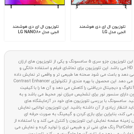
تلوزیون ال ای دی هوشمند
تلوزیون ال ای دی هوشمند
الجی مدل LG
الجی مدل LG NANO80
UP7750PVG سایز 43 اینچ
سایز 55 اینچ (ساخت مصر)
(ساخت مصر)
تلویزیون T5300 سایز 32 اینچ یکی از تلویزیون های 2020 سامسونگ می باشد و با مدل کامل UA32T5300AUXTW نیز در بازار شناخته می شود. این تلویزیون جزو سری 5 سامسونگ و یکی از تلویزیون های ارزان
قیمت آن محسوب می شود. تلویزیون سامسونگ T5300 از صفحه نمایش LED برخوردار است و برخلاف سایز های بزرگتر خود دارای کیفیت تصویر HD می باشد. این تلویزیون برای تماشای فیلم و استفاده خانگی و
Hy می باشد و به کمک آن کیفیت تصاویر را افزایش می دهد و باعث می شود صحنه ها طبیعی تر و واقعی تر نمایش داده
شوند. همچنین با استفاده از تکنولوژی Ultra Clean View نویز تصاویر را از بین می برد و صحنه های شفاف تر و با کیفیت تری را در اختیار شما قرار می دهد. این محصول با بهره مندی از تکنولوژی Contrast Enhancer
ین تلویزیون با استفاده از تکنولوژی Analog Clean View و Digital Clean View نویز سیگنال های آنالوگ و دیجیتال دریافتی را کاهش می دهد و آن ها را با کیفیت
تا خوبی باشد. این تلویزیون دارای سنسور نور برای تشخیص میزان نور محیط می باشد و به
زیون ببینید. سامسونگ با بررسی تلویزیون های خود در آزمایشگاه های
 یک تلویزیون رده پایین محسوب می شود و نباید انتظار زیادی از آن داشته باشید. این تلویزیون توانایی نمایش
مت HDR10 پشتیبانی می کند. این تلویزیون از پورت HDMI 2.0 برخوردار است و از کیفیت تصویر 1080p@60Hz پشتیبانی می کند، بنابراین برای بازی کردن و گیمینگ به صورت حرفه ای
یزیون LED سامسونگ 32T5300 دارای پنل IPS و نور پس زمینه Direct LED می باشد. تکنولوژی Micro Dimming Pro نور پس زمینه صفحه نمایش این تلویزیون را کنترل می کند و با استفاده از
تکنولوژی Mega Contrast باعث ایجاد کنتراست در تصاویر می شود. صفحه نمایش این تلویزیون دارای عمق رنگ 8 بیت است و به کمک تکنولوژی PurColor رنگ های غنی تر و طبیعی تری را تولید کرده و نمایش می
ا استفاده از تکنولوژی Motion Rate 120 صحنه های سریع را روان و صاف نمایش می دهد و ار تاری آن ها جلوگیری می کند. تلویزیون