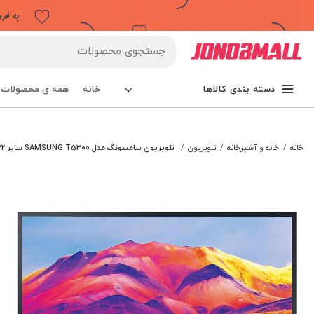
.
خانه
همه ی محصولات
دسته بندی کالاها
خانه
خانه و آشپزخانه
تلویزیون
تلویزیون سامسونگ مدل SAMSUNG T5300 سایز 32 اینچ (ساخت مصر)
اتمام
موجو
دی