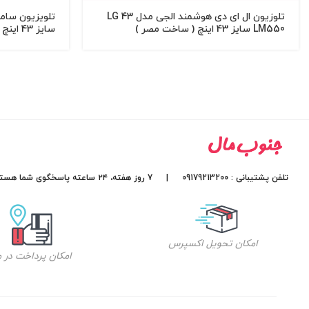
تلوزیون ال ای دی هوشمند الجی مدل 43 LG
LM550 سایز 43 اینچ ( ساخت مصر )
سایز 43 اینچ (ساخت مصر)
تلفن پشتیبانی : 09179213200 | 7 روز هفته، ۲۴ ساعته پاسخگوی شما هستیم.
امکان تحویل اکسپرس
امکان پرداخت در 