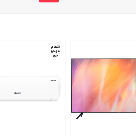
اتمام
موجو
دی