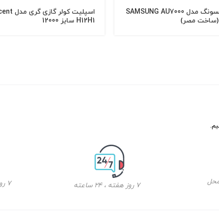
تلویزیون سامسونگ مدل SAMSUNG AU7000
اسپلیت کولر
H12H1 سایز 12000
محل
7 روز ضمانت بازگشت کالا
7 روز هفته ، 24 ساعته