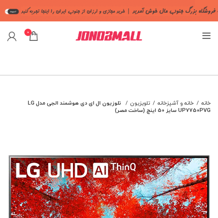
0
خانه
خانه و آشپزخانه
تلویزیون
تلوزیون ال ای دی هوشمند الجی مدل LG
UP7750PVG سایز 50 اینچ (ساخت مصر)
اتمام
موجود
ی