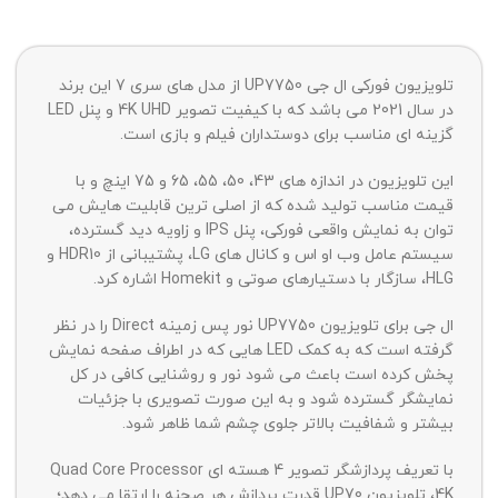
تلویزیون فورکی ال جی UP7750 از مدل های سری 7 این برند
در سال 2021 می باشد که با کیفیت تصویر 4K UHD و پنل LED
گزینه ای مناسب برای دوستداران فیلم و بازی است.
این تلویزیون در اندازه های 43، 50، 55، 65 و 75 اینچ و با
قیمت مناسب تولید شده که از اصلی ترین قابلیت هایش می
توان به نمایش واقعی فورکی، پنل IPS و زاویه دید گسترده،
سیستم عامل وب او اس و کانال های LG، پشتیبانی از HDR10 و
HLG، سازگار با دستیارهای صوتی و Homekit اشاره کرد.
ال جی برای تلویزیون UP7750 نور پس زمینه Direct را در نظر
گرفته است که به کمک LED هایی که در اطراف صفحه نمایش
پخش کرده است باعث می شود نور و روشنایی کافی در کل
نمایشگر گسترده شود و به این صورت تصویری با جزئیات
بیشتر و شفافیت بالاتر جلوی چشم شما ظاهر شود.
با تعریف پردازشگر تصویر 4 هسته ای Quad Core Processor
4K، تلویزیون UP70 قدرت پردازش هر صحنه را ارتقا می دهد؛