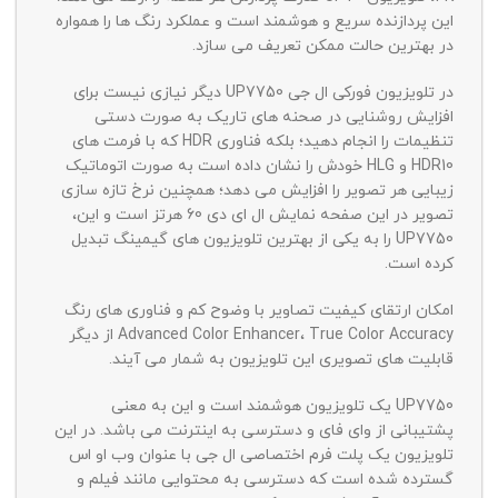
این پردازنده سریع و هوشمند است و عملکرد رنگ ها را همواره
در بهترین حالت ممکن تعریف می سازد.
در تلویزیون فورکی ال جی UP7750 دیگر نیازی نیست برای
افزایش روشنایی در صحنه های تاریک به صورت دستی
تنظیمات را انجام دهید؛ بلکه فناوری HDR که با فرمت های
HDR10 و HLG خودش را نشان داده است به صورت اتوماتیک
زیبایی هر تصویر را افزایش می دهد؛ همچنین نرخ تازه سازی
تصویر در این صفحه نمایش ال ای دی 60 هرتز است و این،
UP7750 را به یکی از بهترین تلویزیون های گیمینگ تبدیل
کرده است.
امکان ارتقای کیفیت تصاویر با وضوح کم و فناوری های رنگ
Advanced Color Enhancer، True Color Accuracy از دیگر
قابلیت های تصویری این تلویزیون به شمار می آیند.
UP7750 یک تلویزیون هوشمند است و این به معنی
پشتیبانی از وای فای و دسترسی به اینترنت می باشد. در این
تلویزیون یک پلت فرم اختصاصی ال جی با عنوان وب او اس
گسترده شده است که دسترسی به محتوایی مانند فیلم و