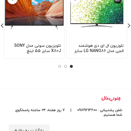
تلوزیون ال ای دی هوشمند
تلویزیون سونی مدل SONY
الجی مدل LG NANO86 سایز
X80J سایز 55 اینچ
55 اینچ (ساخت اندونزی)
تلفن پشتیبانی : 09179213200 | 7 روز هفته، ۲۴ ساعته پاسخگوی
شما هستیم.
بازگشت به بالا