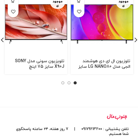
موجود
موجود
ی
ی
تلوزیون ال ای دی هوشمند
تلویزیون سونی مدل SONY
الجی مدل LG NANO80 سایز
X90J سایز 75 اینچ
75 اینچ (ساخت اندونزی)
تلفن پشتیبانی : 09179213200 | 7 روز هفته، ۲۴ ساعته پاسخگوی
شما هستیم.