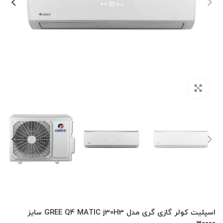
بزرگنمایی تصویر
اسپلیت کولر گازی گری مدل GREE Q4 MATIC j30H3 سایز