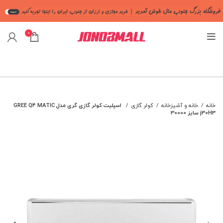
0
خانه
خانه و آشپزخانه
کولر گازی
اسپلیت کولر گازی گری مدل GREE Q4 MATIC
j30H3 سایز 30000
اتمام
موجود
ی