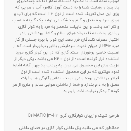
موجب شده است تا عملکرد دستگاه شمار ا تا حد چشمگیری
بالا ببرد و رضایت شما را به دست آورد. کلاس آب و هوایی که
برای این مدل تعریف شده است از نوع T3 است که برای آب و
هوای سرد و معتدل و گرم و خشک می تواند یک گزینه مناسب
و کار آمد باشد. و این قابیلت منحصر به فرد را به کولر گازی‌
روتاری بخشیده تا بتواند هوای سالم و کاملا بهداشتی را در
اختیار مصرف کنندگان قرار دهد. این کولر با بهره جستن از گاز
مبرد R410 از میزان قدرت سرمایشی بالایی برخوردار است که از
اهمیت خاصی برخوردار است. گازی که در این کولر گازی مورد
استفاده قرار گرفته است ؛ از نوع R410 می باشد ، یکی دیگر از
مزیت های این محصول می توان به پرتاب باد چهار گانه اشاره
نمود فیلتری که در این محصول استفاده شده است از نوع
فیلتر بهداشتی بوده و می تواند ، تمامی آلوگی ها و ذرات
معلق را به دام بندازد و شما از داشتن هوایی سالم و عاری از هر
گونه آلودگی نهایت لذت را ببرید.
طراحی شیک و زیبای کولرگازی گری Q4MATIC j30H3
همانطور که می دانید پنل داخلی کولر گازی در فضای داخلی