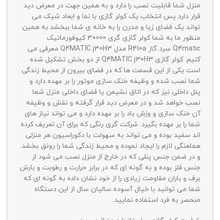
منزل شما قابلیت نصب را دارد و به همین جهت در معرض دید
قرار دارد پس انتخاب یک کولر گازی با نما و ابعاد شیک می
تواند یک فضای زیا و مدرن را به خانه ی شما ببخشد به همین
منظور ما به شما کولر گازی گری 30000 کیوفورماتیک
Q4matic سرد گاز R410a مدل Q4MATIC j30H3 معرفی می
کنیم. کولر گازی Q4MATIC j30H3 از دو بخش تشکیل شده
است یکی از این قسمت ها که در فضای بیرون از محیط زندگی
شما نصب شده و وظیفه خنک سازی موتور را بر عهده دارد و
پنل داخلی نیز که در اتاق نشیمن یا فضای داخلی منزل شما
نصب خواهد شد و در معرض دید قرار گرفته و نقش و وظیفه
آن خنک سازی و وزش باد را بر عهده دارد و می تواند نیاز های
شما را بر عهده بگیرد. شرکت گری رنگی که برای آن تعریف کرده
اند سفید بوده و می تواند به سهولت با دکوراسیون هر منزلی
هماهنگی لازم را ایجاد نموده و محیط زندگی شما را رونق بخشد.
و در ضمن جنس پنلی که در خارج از منزل نصب می شود از
جنس فلز بوده و به گونه ای که در برابر حرارت و رطوبت و بارش
برف و باران مقاومت زیادی را از خود نشان داده به گونه ای که
شما می توانید با خیال آسوده سالیان سال از این دستگاه
منحصر به فرد استفاده نمایید.