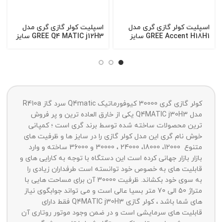
اسپلیت کولر گازی گری مدل
اسپلیت کولر گازی گری مدل
GREE Accent H18H1 سایز
GREE Q4 MATIC j12H3 سایز
12000
18000
کولر گازی گری 30000 کیوفورماتیک Q4matic سرد گاز R410a
مدل Q4MATIC j30H3 یکی از خارق العاده ترین و پر فروش
ترین محصولات ساخته شده توسط برند گری است ؛ کمپانی
خوش نام گری این مدل کولر گازی را در سایز ها و ظرفیت های
متنوع 12000، 18000، 24000 ، 30000 و 36000 ساخته و وارد
بازار بازار جهانی کرده است این دستگاه با توجه به کارایی های و
قابلیت های به خصوص خود توانسته است طرفداران زیادی را
به سوی خود بکشاند. ظرفیت 30000 آن برای مساحت هایی با
متراژ 50 الی 70 متر بسیا عالی است و می تواند جوابگوی نیاز
های شما باشد ، کولر گازی Q4MATIC j30H3 فقط دارای
قابلیت های سرمایشی است و در ضمن وجود موتور روتاری آن