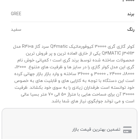
30000
برند
GREE
رنگ
سفید
کولر گازی گری 30000 کیوفورماتیک Q4matic سرد گاز R410a مدل
Q4MATIC j30H3 یکی از خارق العاده ترین و پر فروش ترین
محصولات ساخته شده توسط برند گری است ؛ کمپانی خوش نام
گری این مدل کولر گازی را در سایز ها و ظرفیت های متنوع 12000،
18000، 24000 ، 30000 و 36000 ساخته و وارد بازار بازار جهانی کرده
است این دستگاه با توجه به کارایی های و قابلیت های به خصوص
خود توانسته است طرفداران زیادی را به سوی خود بکشاند. ظرفیت
30000 آن برای مساحت هایی با متراژ 50 الی 70 متر بسیا عالی
است و می تواند جوابگوی نیاز های شما باشد.
تضمین بهترین قیمت بازار